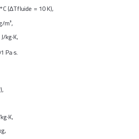
°C (
Δ
T
fluide
=
10
K
),
kg/m³,
 J/kg·K,
01 Pa·s.
),
/kg·K,
kg,