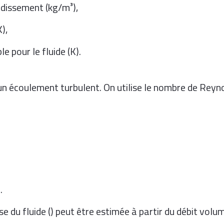
idissement (kg/m³),
K),
e pour le fluide (K).
n écoulement turbulent. On utilise le nombre de Reyno
.
se du fluide (
) peut être estimée à partir du débit volu