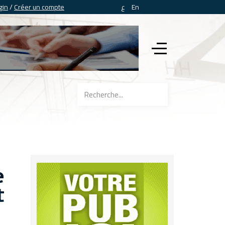
gin
/
Créer un compte
ع
En
e
t