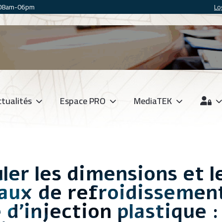
 08am-06pm
Lo
tualités
Espace PRO
MediaTEK
er les dimensions et l
aux de refroidissemen
d'injection plastique :