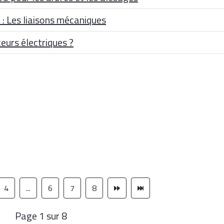
: Les liaisons mécaniques
eurs électriques ?
4
...
6
7
8
Page 1 sur 8