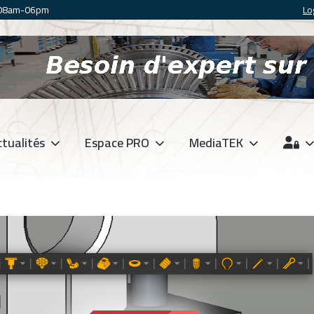
 08am-06pm
Lo
tualités
Espace PRO
MediaTEK