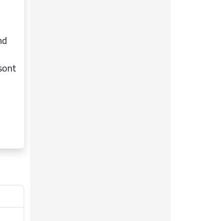
nd
 sont