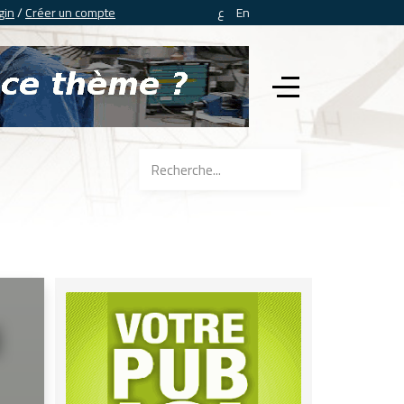
gin
/
Créer un compte
ع
En