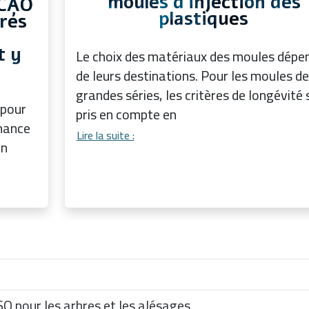
moules d'injection des
 CAO
plastiques
rés
t y
Le choix des matériaux des moules dépe
de leurs destinations. Pour les moules de
grandes séries, les critères de longévité
 pour
pris en compte en
enance
Lire la suite :
un
SO pour les arbres et les alésages