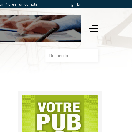
gin
/
Créer un compte
ع
En