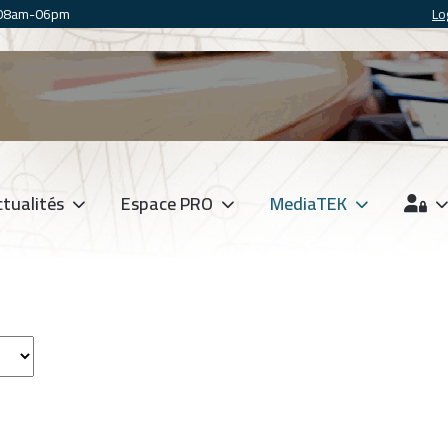
 08am-06pm
Lo
tualités
Espace PRO
MediaTEK