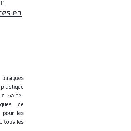
on
ces en
 basiques
plastique
un «aide-
iques de
 pour les
à tous les