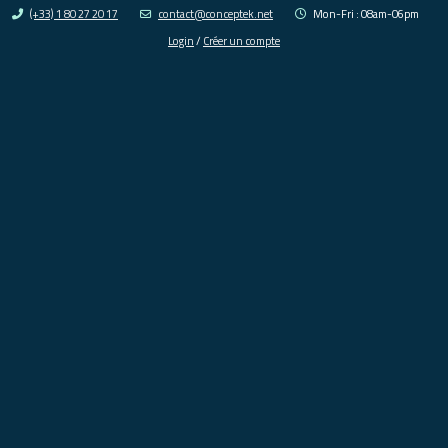
(+33) 1 80 27 20 17
contact@conceptek.net
Mon-Fri : 08am-06pm
Login
/
Créer un compte