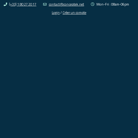
(+33) 1 80 27 20 17
contact@conceptek.net
Mon-Fri : 08am-06pm
Login
/
Créer un compte