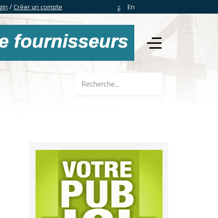
gin
/
Créer un compte
ع
En