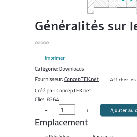
Généralités sur l
Imprimer
Catégorie:
Downloads
Fournisseur:
ConcepTEK.net
Afficher les
Créé par:
ConcepTEK.net
Clics:
8364
−
+
Emplacement
« Précédent
Suivant »