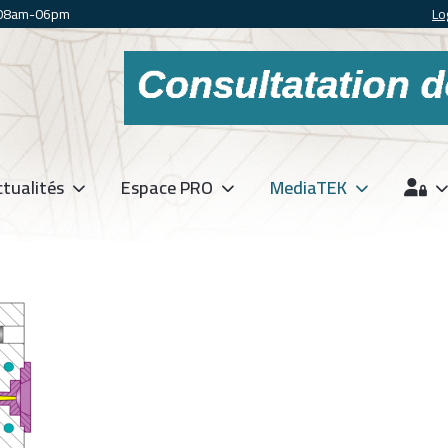
 08am-06pm
Lo
tualités
Espace PRO
MediaTEK