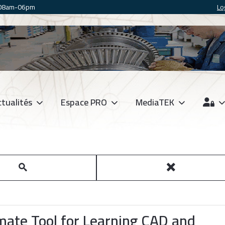
 08am-06pm
Lo
tualités
Espace PRO
MediaTEK
mate Tool for Learning CAD and