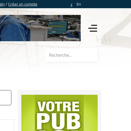
gin
/
Créer un compte
ع
En