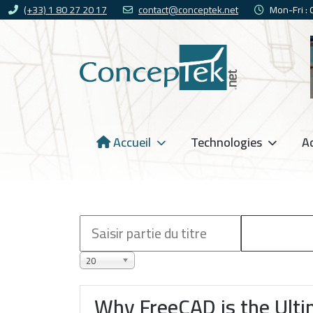
(+33) 1 80 27 20 17
contact@conceptek.net
Mon-Fri :
Accueil
Technologies
Ac
20
Why FreeCAD is the Ulti