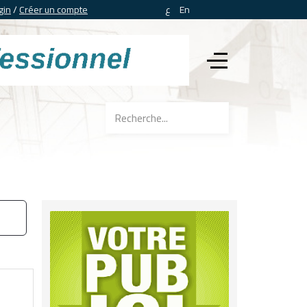
gin
/
Créer un compte
ع
En