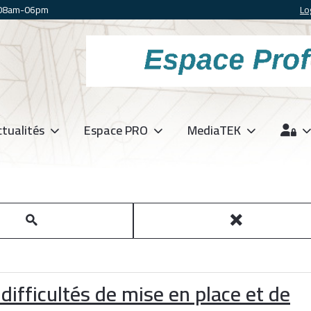
 08am-06pm
Lo
tualités
Espace PRO
MediaTEK
ifficultés de mise en place et de